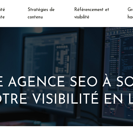
ité
Stratégies de
Référencement et
Gr
nte
contenu
visibilité
ha
E AGENCE SEO À SO
RE VISIBILITÉ EN 