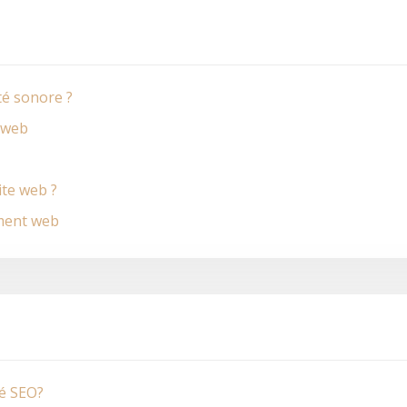
té sonore ?
é web
ite web ?
ment web
té SEO?