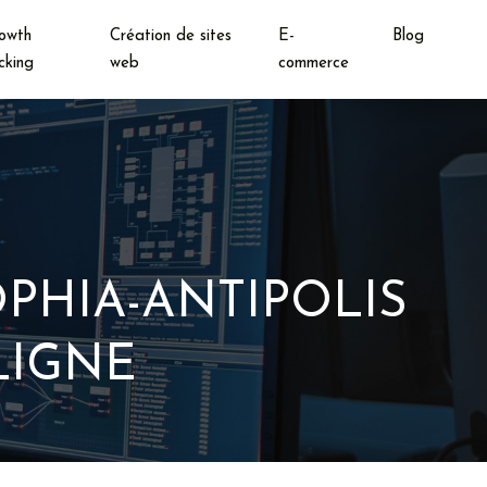
owth
Création de sites
E-
Blog
cking
web
commerce
PHIA-ANTIPOLIS
LIGNE