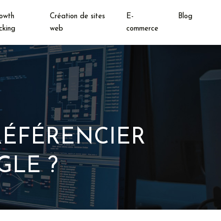
owth
Création de sites
E-
Blog
cking
web
commerce
RÉFÉRENCIER
GLE ?