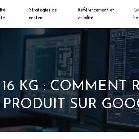
ité
Stratégies de
Référencement et
Gr
nte
contenu
visibilité
ha
 16 KG : COMMENT 
 PRODUIT SUR GOO