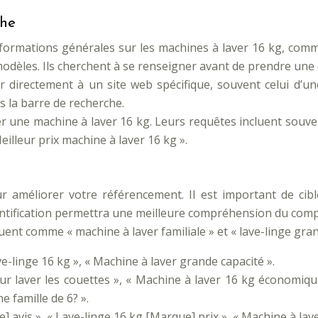
che
nformations générales sur les machines à laver 16 kg, comme
odèles. Ils cherchent à se renseigner avant de prendre une d
r directement à un site web spécifique, souvent celui d’un
 la barre de recherche.
ter une machine à laver 16 kg. Leurs requêtes incluent sou
illeur prix machine à laver 16 kg ».
ur améliorer votre référencement. Il est important de cibl
identification permettra une meilleure compréhension du c
ent comme « machine à laver familiale » et « lave-linge gran
ve-linge 16 kg », « Machine à laver grande capacité ».
r laver les couettes », « Machine à laver 16 kg économique
e famille de 6? ».
] avis », « Lave-linge 16 kg [Marque] prix », « Machine à lav