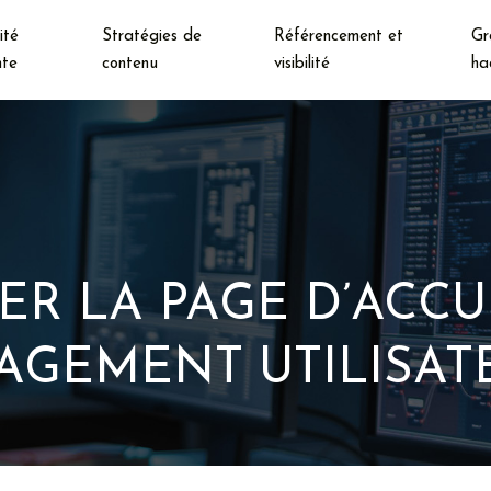
ité
Stratégies de
Référencement et
Gr
nte
contenu
visibilité
ha
 LA PAGE D’ACCU
AGEMENT UTILISAT