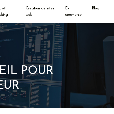
owth
Création de sites
E-
Blog
cking
web
commerce
EIL POUR
EUR