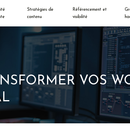
ité
Stratégies de
Référencement et
Gr
nte
contenu
visibilité
ha
RANSFORMER VOS 
AL