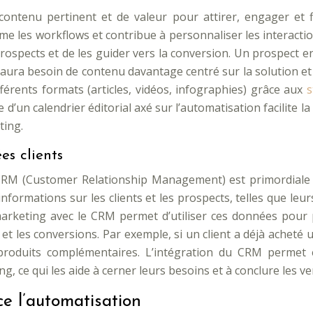
contenu pertinent et de valeur pour attirer, engager et fi
ime les workflows et contribue à personnaliser les interact
prospects et de les guider vers la conversion. Un prospect e
t aura besoin de contenu davantage centré sur la solution et l
férents formats (articles, vidéos, infographies) grâce aux
s
 d’un calendrier éditorial axé sur l’automatisation facilite la
ting.
es clients
 CRM (Customer Relationship Management) est primordiale p
 informations sur les clients et les prospects, telles que le
marketing avec le CRM permet d’utiliser ces données pour p
 les conversions. Par exemple, si un client a déjà acheté u
 produits complémentaires. L’intégration du CRM permet
g, ce qui les aide à cerner leurs besoins et à conclure les v
ce l’automatisation