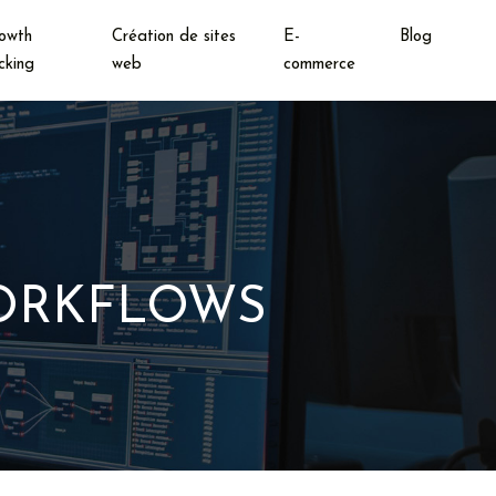
owth
Création de sites
E-
Blog
cking
web
commerce
WORKFLOWS