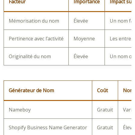
Facteur
Importance
Impact sur 
Mémorisation du nom
Élevée
Un nom fac
Pertinence avec l’activité
Moyenne
Les entrep
Originalité du nom
Élevée
Un nom ori
Générateur de Nom
Coût
Nomb
Nameboy
Gratuit
Varia
Shopify Business Name Generator
Gratuit
Élevé